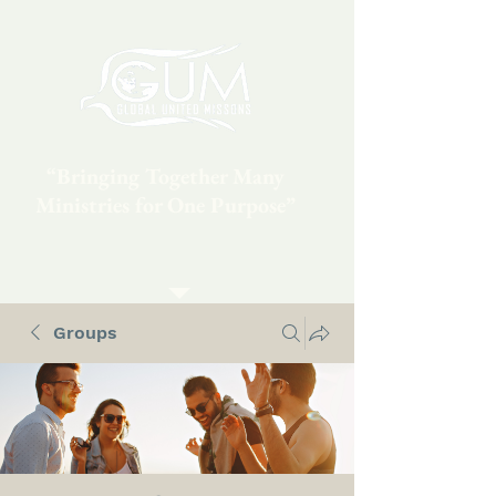
“Bringing Together Many
Ministries for One Purpose”
Groups