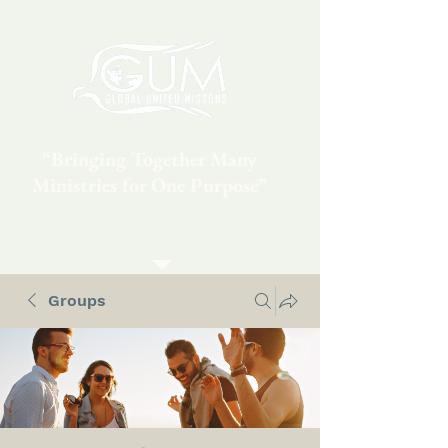
“Bringing Together Many
Ministries for One Purpose”
Groups