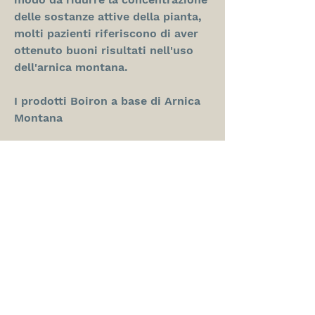
delle sostanze attive della pianta, 
molti pazienti riferiscono di aver 
ottenuto buoni risultati nell'uso 
dell'arnica montana.
I prodotti Boiron a base di Arnica 
Montana
Boiron produce una vasta gamma 
di prodotti a base di Arnica 
Montana, utilizzata 
tradizionalmente per il 
trattamento di lesioni muscolari e 
infiammazioni. In omeopatia, 
compresse, è importante 
consultare sempre un medico 
prima di utilizzare qualsiasi 
rimedio omeopatico. Tuttavia, tra 