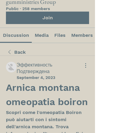
gumministries Group
Public
·
258 members
Join
Discussion
Media
Files
Members
Back
Эффективность
Подтверждена
September 4, 2023
Arnica montana 
omeopatia boiron
Scopri come l'omeopatia Boiron 
può aiutarti con i sintomi 
dell'arnica montana. Trova 