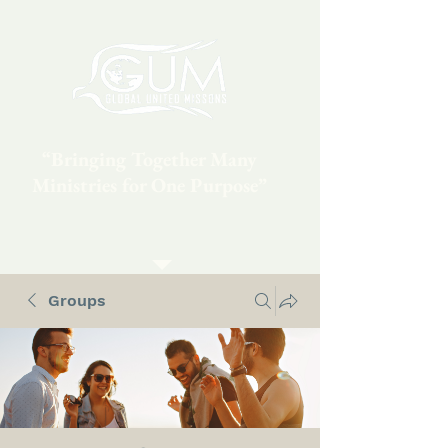
“Bringing Together Many
Ministries for One Purpose”
Groups