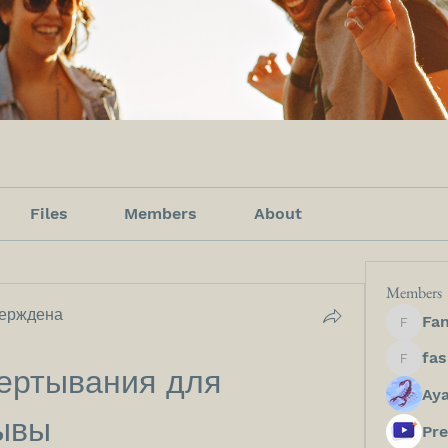
Files
Members
About
Members
ерждена
Fan
Fanfict
fashion
ертывания для 
Ay
ывы
Pre