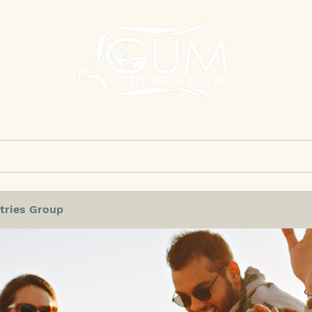
ing Together Many Ministries for O
ut Us
Global Control Center
Strategic Giving
Mission
tries Group