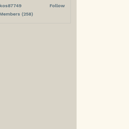
kos87749
Follow
7749
 Members (258)