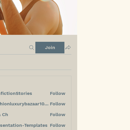
Join
fictionStories
Follow
ionStories
fashionluxurybazaar1004
Follow
luxurybazaar1004
a Ch
Follow
sentation-Templates
Follow