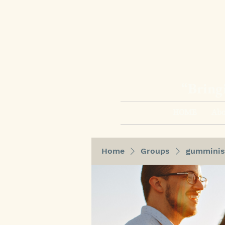
“Bring
HOME
Abo
Home
Groups
gumminis