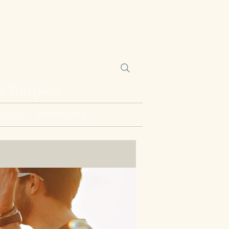
ne Purpose”
 Trips
Ministry Blogs