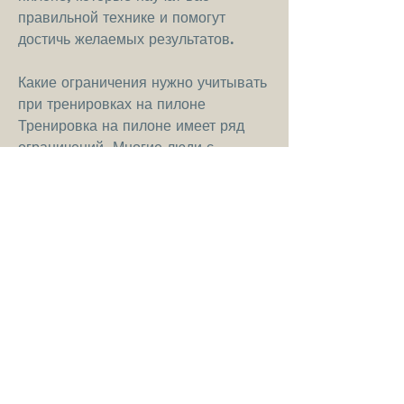
правильной технике и помогут 
достичь желаемых результатов.
Какие ограничения нужно учитывать 
при тренировках на пилоне
Тренировка на пилоне имеет ряд 
ограничений. Многие люди с 
проблемами в спине или суставах 
могут испытывать дискомфорт при 
выполнении упражнений на пилоне. 
Поэтому перед началом занятий 
рекомендуется 
проконсультироваться с врачом и 
уточнить, подходит ли этот вид 
спорта для вашего здоровья.
Заключение
Тренировка на пилоне - это 