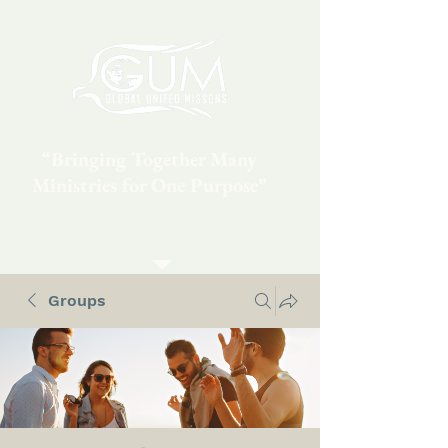
“Bringing Together Many
Ministries for One Purpose”
Groups