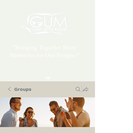
“Bringing Together Many
Ministries for One Purpose”
Groups