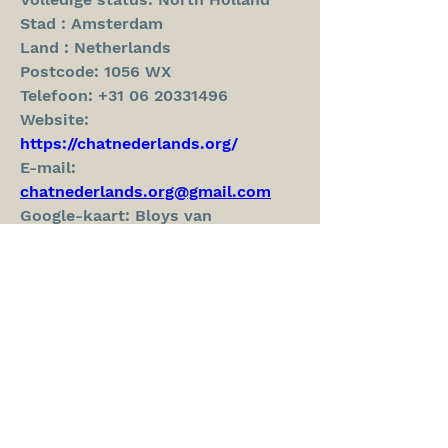
Stad : Amsterdam
Land : Netherlands
Postcode: 1056 WX
Telefoon: +31 06 20331496
Website: 
https://chatnederlands.org/
E-mail: 
chatnederlands.org@gmail.com
Google-kaart: Bloys van 
Treslongstraat 31HS, 1056 WX 
Amsterdam, Netherlands
#chatnederlands 
#chatgptnederlands 
#chatgptgratis #chatgpt
0
0
1
Write a comment...