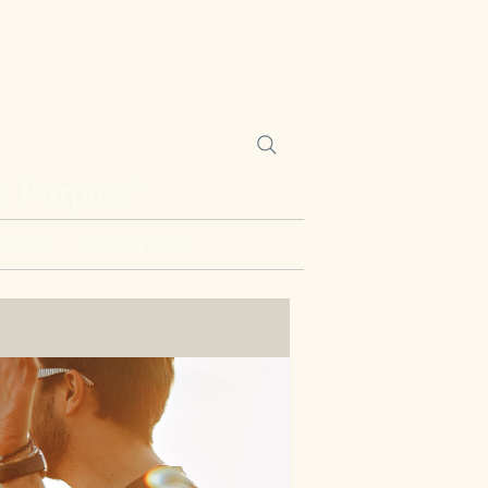
ne Purpose”
 Trips
Ministry Blogs