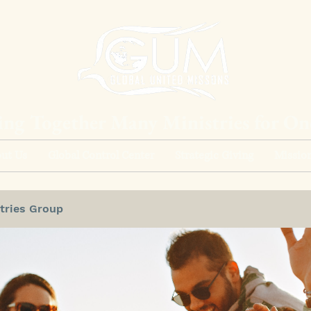
ing Together Many Ministries for O
ut Us
Global Control Center
Strategic Giving
Mission
tries Group