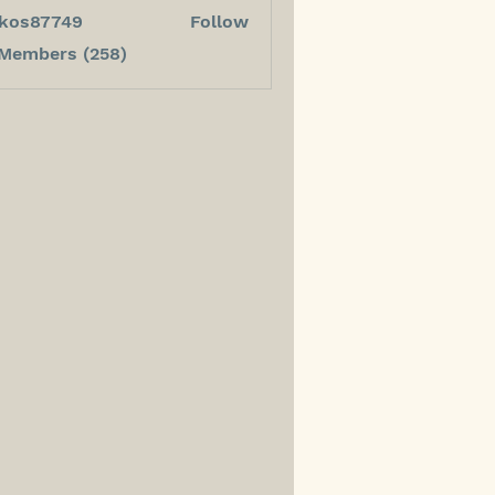
kos87749
Follow
7749
 Members (258)