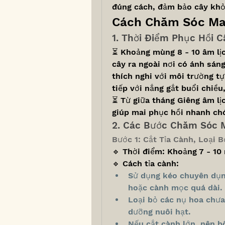
đúng cách, đảm bảo cây khỏ
Cách Chăm Sóc Mai
1. Thời Điểm Phục Hồi C
⏳ Khoảng mùng 8 - 10 âm lịc
cây ra ngoài nơi có ánh sáng
thích nghi với môi trường tự
tiếp với nắng gắt buổi chiều
⏳ Từ giữa tháng Giêng âm lị
giúp mai phục hồi nhanh ch
2. Các Bước Chăm Sóc 
Bước 1: Cắt Tỉa Cành, Loại 
🔹 Thời điểm: Khoảng 7 - 10 
🔹 Cách tỉa cành:
Sử dụng kéo chuyên dụng
hoặc cành mọc quá dài.
Loại bỏ các nụ hoa chưa
dưỡng nuôi hạt.
Nếu cắt cành lớn, nên bô