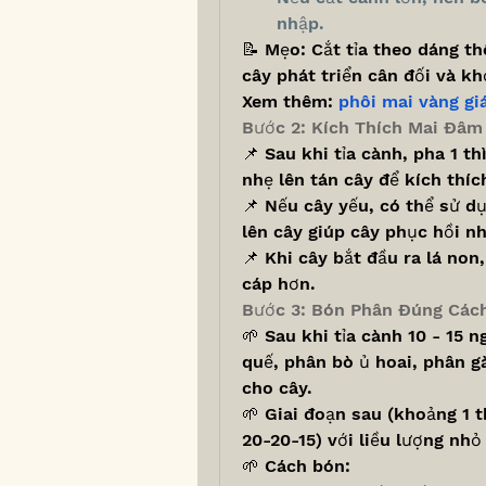
nhập.
📝 Mẹo: Cắt tỉa theo dáng th
cây phát triển cân đối và k
Xem thêm: 
phôi mai vàng gi
Bước 2: Kích Thích Mai Đâm
📌 Sau khi tỉa cành, pha 1 th
nhẹ lên tán cây để kích thí
📌 Nếu cây yếu, có thể sử dụ
lên cây giúp cây phục hồi n
📌 Khi cây bắt đầu ra lá non
cáp hơn.
Bước 3: Bón Phân Đúng Các
🌱 Sau khi tỉa cành 10 - 15 
quế, phân bò ủ hoai, phân gà
cho cây.
🌱 Giai đoạn sau (khoảng 1 t
20-20-15) với liều lượng nhỏ
🌱 Cách bón: