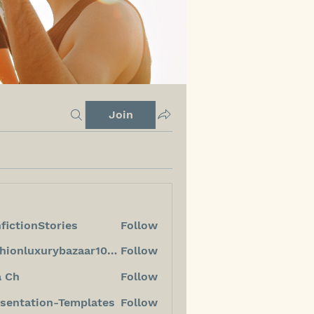
Join
fictionStories
Follow
ionStories
fashionluxurybazaar1004
Follow
luxurybazaar1004
a Ch
Follow
sentation-Templates
Follow