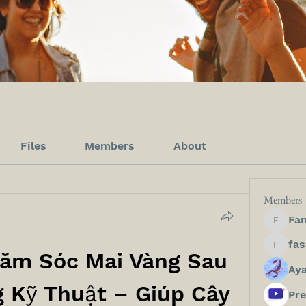
Files
Members
About
Members
Fan
Fanfict
fashion
ăm Sóc Mai Vàng Sau 
Ay
 Kỹ Thuật – Giúp Cây 
Pre