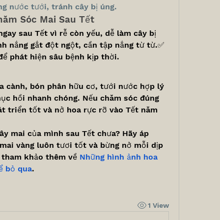
 nước tưới, tránh cây bị úng.
hăm Sóc Mai Sau Tết
ay sau Tết vì rễ còn yếu, dễ làm cây bị 
h nắng gắt đột ngột, cần tập nắng từ từ.✅ 
ể phát hiện sâu bệnh kịp thời.
a cành, bón phân hữu cơ, tưới nước hợp lý 
hục hồi nhanh chóng. Nếu chăm sóc đúng 
 triển tốt và nở hoa rực rỡ vào Tết năm 
ây mai của mình sau Tết chưa? Hãy áp 
mai vàng luôn tươi tốt và bừng nở mỗi dịp 
ể tham khảo thêm về 
Những hình ảnh hoa 
ể bỏ qua
.
1 View