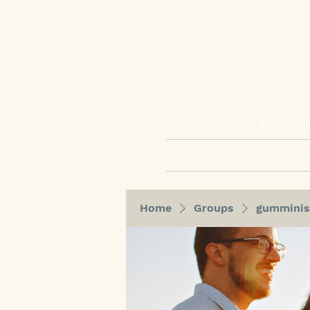
“Bring
HOME
Abo
Home
Groups
gumminis