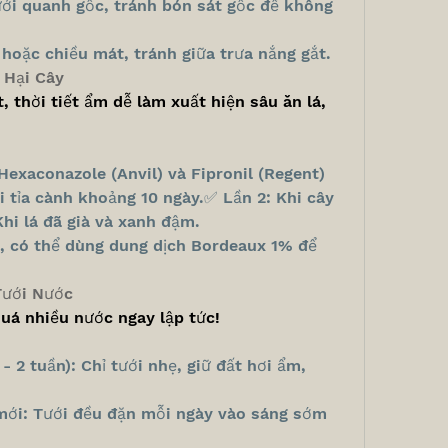
ưới quanh gốc, tránh bón sát gốc để không 
hoặc chiều mát, tránh giữa trưa nắng gắt.
 Hại Cây
, thời tiết ẩm dễ làm xuất hiện sâu ăn lá, 
exaconazole (Anvil) và Fipronil (Regent) 
 tỉa cành khoảng 10 ngày.✅ Lần 2: Khi cây 
i lá đã già và xanh đậm.
 có thể dùng dung dịch Bordeaux 1% để 
Tưới Nước
quá nhiều nước ngay lập tức!
- 2 tuần): Chỉ tưới nhẹ, giữ đất hơi ẩm, 
mới: Tưới đều đặn mỗi ngày vào sáng sớm 