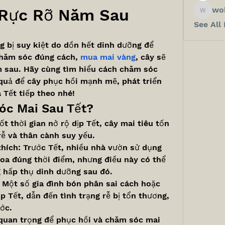
wo
 Rực Rỡ Năm Sau
wokos8
See All
g bị suy kiệt do dồn hết dinh dưỡng để 
hăm sóc đúng cách, 
mua mai vàng
, cây sẽ 
 sau. Hãy cùng tìm hiểu cách chăm sóc 
quả để cây phục hồi mạnh mẽ, phát triển 
 Tết tiếp theo nhé!
óc Mai Sau Tết?
t thời gian nở rộ dịp Tết, cây mai tiêu tốn 
rễ và thân cành suy yếu.
thích: Trước Tết, nhiều nhà vườn sử dụng 
hoa đúng thời điểm, nhưng điều này có thể 
 hấp thụ dinh dưỡng sau đó.
 Một số gia đình bón phân sai cách hoặc 
p Tết, dẫn đến tình trạng rễ bị tổn thương, 
ớc.
 quan trọng để phục hồi và chăm sóc mai 