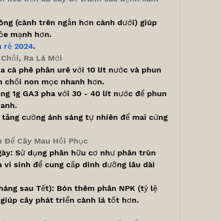
ông (cành trên ngắn hơn cành dưới) giúp 
hỏe mạnh hơn.
á rẻ 2024
.
 Chồi, Ra Lá Mới
ìa cà phê phân urê với 10 lít nước và phun 
ch chồi non mọc nhanh hơn.
ng 1g GA3 pha với 30 - 40 lít nước để phun 
hanh.
, tăng cường ánh sáng tự nhiên để mai cứng 
h Để Cây Mau Hồi Phục
ngày: Sử dụng phân hữu cơ như phân trùn 
 vi sinh để cung cấp dinh dưỡng lâu dài 
háng sau Tết): Bón thêm phân NPK (tỷ lệ 
 giúp cây phát triển cành lá tốt hơn.