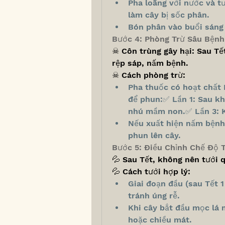
Pha loãng với nước và t
làm cây bị sốc phân.
Bón phân vào buổi sáng 
Bước 4: Phòng Trừ Sâu Bệnh
☠ Côn trùng gây hại: Sau Tết
rệp sáp, nấm bệnh.
☠ Cách phòng trừ:
Pha thuốc có hoạt chất H
để phun:✅ Lần 1: Sau khi
nhú mầm non.✅ Lần 3: Kh
Nếu xuất hiện nấm bệnh,
phun lên cây.
Bước 5: Điều Chỉnh Chế Độ 
💦 Sau Tết, không nên tưới 
💦 Cách tưới hợp lý:
Giai đoạn đầu (sau Tết 1 
tránh úng rễ.
Khi cây bắt đầu mọc lá 
hoặc chiều mát.