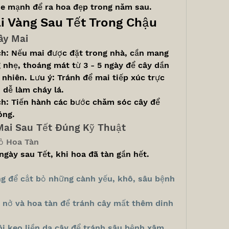
e mạnh để ra hoa đẹp trong năm sau.
 Vàng Sau Tết Trong Chậu
ây Mai
h: Nếu mai được đặt trong nhà, cần mang 
 nhẹ, thoáng mát từ 3 - 5 ngày để cây dần 
 nhiên. Lưu ý: Tránh để mai tiếp xúc trực 
, dễ làm cháy lá.
ch: Tiến hành các bước chăm sóc cây để 
óng.
Mai Sau Tết Đúng Kỹ Thuật
Bỏ Hoa Tàn
ngày sau Tết, khi hoa đã tàn gần hết.
 để cắt bỏ những cành yếu, khô, sâu bệnh 
 nở và hoa tàn để tránh cây mất thêm dinh 
i keo liền da cây để tránh sâu bệnh xâm 