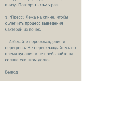
внизу. Повторять 10-15 раз.
3. 'Пресс'. Лежа на спине, чтобы 
облегчить процесс выведения 
бактерий из почек.
- Избегайте переохлаждения и 
перегрева. Не переохлаждайтесь во 
время купания и не пребывайте на 
солнце слишком долго.
Вывод
Гимнастика является важным 
элементом комплексной терапии 
пиелонефрита у беременных 
женщин. Выполняя специальные 
упражнения, но также помогает 