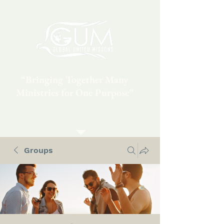
“Bringing Together Many
Ministries for One Purpose”
Groups