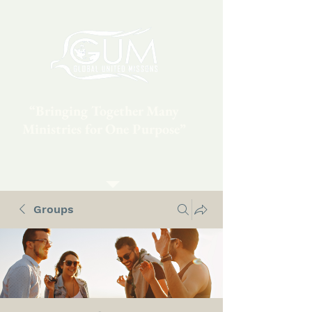
“Bringing Together Many
Ministries for One Purpose”
Groups