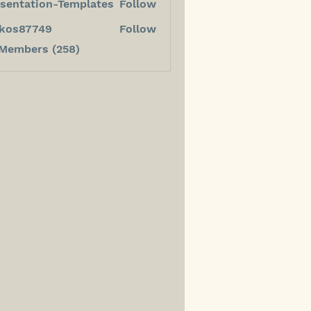
sentation-Templates
Follow
kos87749
Follow
7749
 Members (258)