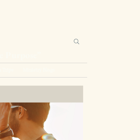
ne Purpose”
 Trips
Ministry Blogs