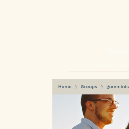
“Bring
HOME
Abo
Home
Groups
gumminis