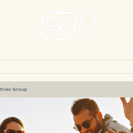
ing Together Many Ministries for O
ut Us
Global Control Center
Strategic Giving
Mission
tries Group