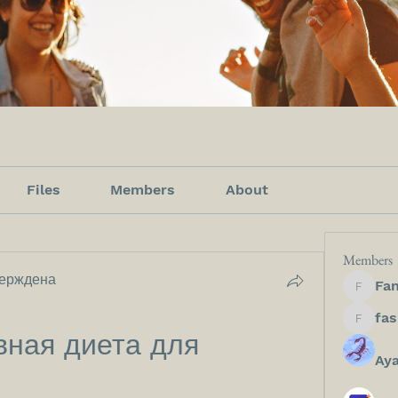
Files
Members
About
Members
ерждена
Fan
Fanfict
fashion
ная диета для 
Ay