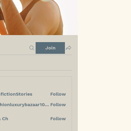
Join
fictionStories
Follow
ionStories
fashionluxurybazaar1004
Follow
luxurybazaar1004
a Ch
Follow