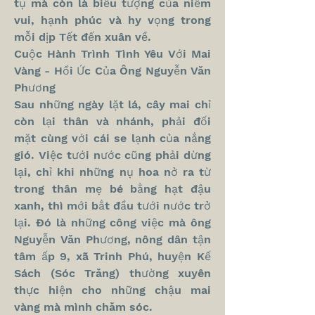
tụ mà còn là biểu tượng của niềm 
vui, hạnh phúc và hy vọng trong 
mỗi dịp Tết đến xuân về.
Cuộc Hành Trình Tình Yêu Với Mai 
Vàng - Hồi Ức Của Ông Nguyễn Văn 
Phương
Sau những ngày lặt lá, cây mai chỉ 
còn lại thân và nhánh, phải đối 
mặt cùng với cái se lạnh của nắng 
gió. Việc tưới nước cũng phải dừng 
lại, chỉ khi những nụ hoa nở ra từ 
trong thân mẹ bé bằng hạt đậu 
xanh, thì mới bắt đầu tưới nước trở 
lại. Đó là những công việc mà ông 
Nguyễn Văn Phương, nông dân tận 
tâm ấp 9, xã Trinh Phú, huyện Kế 
Sách (Sóc Trăng) thường xuyên 
thực hiện cho những chậu mai 
vàng mà mình chăm sóc.