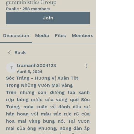
gumministries Group
Public
·
258 members
Join
Discussion
Media
Files
Members
Back
tramanh3004123
tramanh3004123
April 5, 2024
Sóc Trăng - Hương Vị Xuân Tết 
Trong Những Vườn Mai Vàng
Trên những con đường lúa xanh 
rợp bóng nước của vùng quê Sóc 
Trăng, mùa xuân về đánh dấu sự 
hân hoan với màu sắc rực rỡ của 
hoa mai vàng bung nở. Tại vườn 
mai của ông Phương, nông dân ấp 