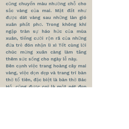
cũng chuyển màu nhường chỗ cho 
sắc vàng của mai. Mặt đất như 
được dát vàng sau những làn gió 
xuân phất phơ. Trong không khí 
ngập tràn sự háo hức của mùa 
xuân, tiếng cười rộn rã của những 
đứa trẻ đón nhận lì xì Tết cùng lời 
chúc mừng xuân càng làm tăng 
thêm sức sống cho ngày lễ này.
Bên cạnh việc trang hoàng cây mai 
vàng, việc dọn dẹp và trang trí bàn 
thờ tổ tiên, đặc biệt là bàn thờ Bác 
Hồ, cũng được coi là một nét đẹp 
không thể thiếu của ngày Tết trong 
làng quê. Chân dung Bác luôn được 
treo một cách trang trọng và ông 
Nguyễn Văn Nhung, một người đam 
mê sưu tầm ảnh Bác Hồ, cũng đã 
có bàn thờ Bác tại nhà hơn 40 năm 