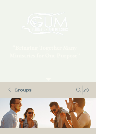
“Bringing Together Many
Ministries for One Purpose”
Groups