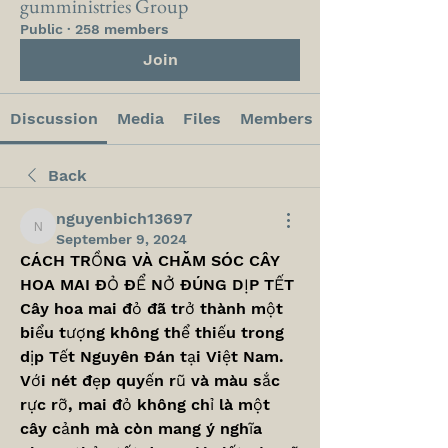
gumministries Group
Public
·
258 members
Join
Discussion
Media
Files
Members
Back
nguyenbich13697
nguyenbich13697
September 9, 2024
CÁCH TRỒNG VÀ CHĂM SÓC CÂY 
HOA MAI ĐỎ ĐỂ NỞ ĐÚNG DỊP TẾT
Cây hoa mai đỏ đã trở thành một 
biểu tượng không thể thiếu trong 
dịp Tết Nguyên Đán tại Việt Nam. 
Với nét đẹp quyến rũ và màu sắc 
rực rỡ, mai đỏ không chỉ là một 
cây cảnh mà còn mang ý nghĩa 