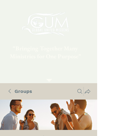
“Bringing Together Many
Ministries for One Purpose”
Groups