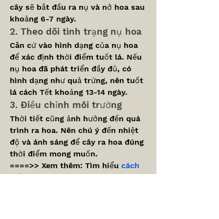
cây sẽ bắt đầu ra nụ và nở hoa sau 
khoảng 6-7 ngày.
2. Theo dõi tình trạng nụ hoa
Căn cứ vào hình dạng của nụ hoa 
để xác định thời điểm tuốt lá. Nếu 
nụ hoa đã phát triển đầy đủ, có 
hình dạng như quả trứng, nên tuốt 
lá cách Tết khoảng 13-14 ngày.
3. Điều chỉnh môi trường
Thời tiết cũng ảnh hưởng đến quá 
trình ra hoa. Nên chú ý đến nhiệt 
độ và ánh sáng để cây ra hoa đúng 
thời điểm mong muốn.
====>> Xem thêm: Tìm hiểu 
cách 
trồng mai vũ nữ chân dài
Kết luận
Cây hoa mai đỏ không chỉ mang lại 
vẻ đẹp cho ngôi nhà mà còn có ý 