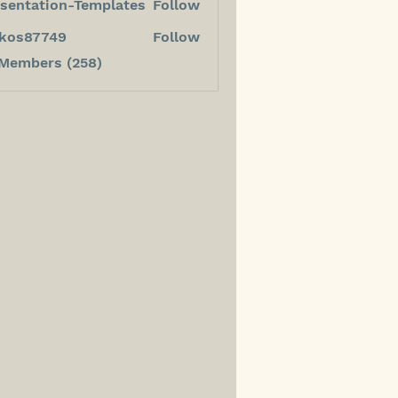
sentation-Templates
Follow
kos87749
Follow
7749
 Members (258)