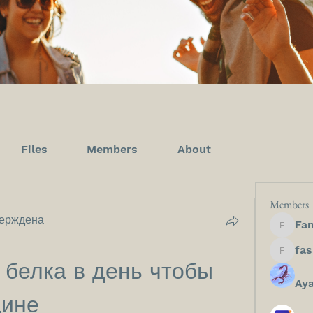
Files
Members
About
Members
ерждена
Fan
Fanfict
fashion
белка в день чтобы 
Ay
щине