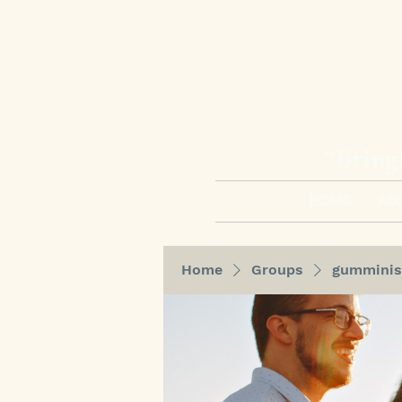
“Bring
HOME
Abo
Home
Groups
gumminis