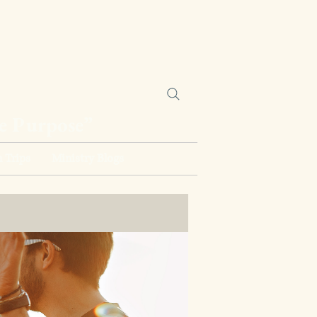
ne Purpose”
 Trips
Ministry Blogs