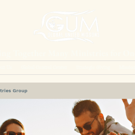
ing Together Many Ministries for O
ut Us
Global Control Center
Strategic Giving
Mission
tries Group