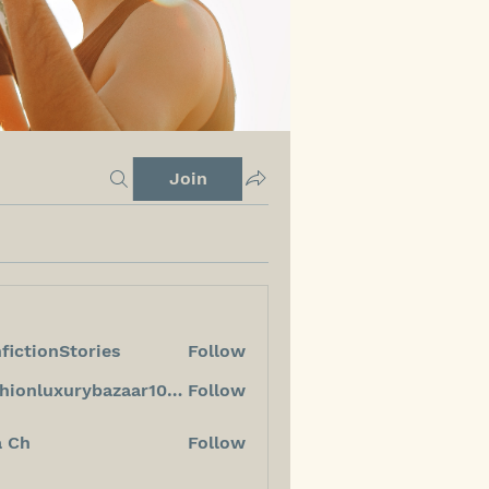
Join
fictionStories
Follow
ionStories
fashionluxurybazaar1004
Follow
luxurybazaar1004
a Ch
Follow